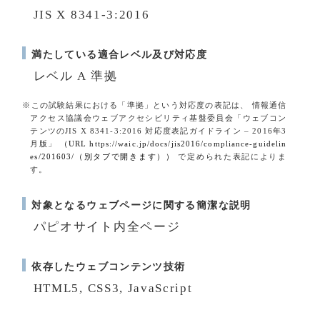
JIS X 8341-3:2016
満たしている適合レベル及び対応度
レベル A 準拠
※この試験結果における「準拠」という対応度の表記は、 情報通信
アクセス協議会ウェブアクセシビリティ基盤委員会「ウェブコン
テンツのJIS X 8341-3:2016 対応度表記ガイドライン – 2016年3
月版」
（URL https://waic.jp/docs/jis2016/compliance-guidelin
es/201603/（別タブで開きます））
で定められた表記によりま
す。
対象となるウェブページに関する簡潔な説明
パピオサイト内全ページ
依存したウェブコンテンツ技術
HTML5, CSS3, JavaScript