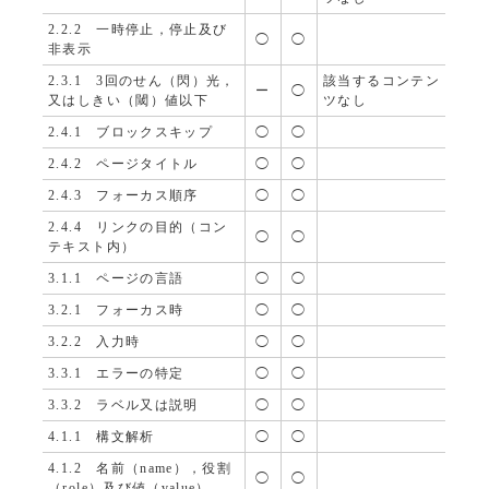
2.2.2 一時停止，停止及び
◯
◯
非表示
2.3.1 3回のせん（閃）光，
該当するコンテン
ー
◯
又はしきい（閾）値以下
ツなし
2.4.1 ブロックスキップ
◯
◯
2.4.2 ページタイトル
◯
◯
2.4.3 フォーカス順序
◯
◯
2.4.4 リンクの目的（コン
◯
◯
テキスト内）
3.1.1 ページの言語
◯
◯
3.2.1 フォーカス時
◯
◯
3.2.2 入力時
◯
◯
3.3.1 エラーの特定
◯
◯
3.3.2 ラベル又は説明
◯
◯
4.1.1 構文解析
◯
◯
4.1.2 名前（name），役割
◯
◯
（role）及び値（value）